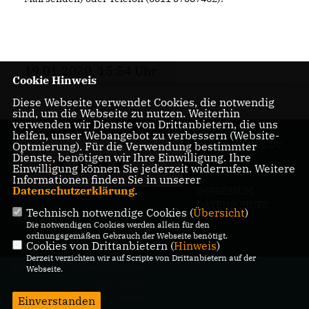
19.01.2020, 15:54 Uhr
Cookie Hinweis
Diese Webseite verwendet Cookies, die notwendig
sind, um die Webseite zu nutzen. Weiterhin
verwenden wir Dienste von Drittanbietern, die uns
helfen, unser Webangebot zu verbessern (Website-
Homepage der CDU
Optmierung). Für die Verwendung bestimmter
Dienste, benötigen wir Ihre Einwilligung. Ihre
Bennigsen
Einwilligung können Sie jederzeit widerrufen. Weitere
Informationen finden Sie in unserer
Datenschutzerklärung
.
IMPRESSUM
DATENSCHUTZ
Technisch notwendige Cookies (
Übersicht
)
KONTAKT
Die notwendigen Cookies werden allein für den
ordnungsgemäßen Gebrauch der Webseite benötigt.
Cookies von Drittanbietern (
Hinweis
)
Derzeit verzichten wir auf Scripte von Drittanbietern auf der
@2026 CDU Ortsverband Bennigsen
Webseite.
- Udo Niemann
Alle Rechte vorbehalten.
Einverstanden