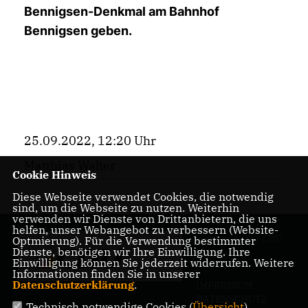
Bennigsen-Denkmal am Bahnhof
Bennigsen geben.
25.09.2022, 12:20 Uhr
Matthias Walter
Cookie Hinweis
Diese Webseite verwendet Cookies, die notwendig
sind, um die Webseite zu nutzen. Weiterhin
verwenden wir Dienste von Drittanbietern, die uns
helfen, unser Webangebot zu verbessern (Website-
Homepage der CDU
Optmierung). Für die Verwendung bestimmter
Dienste, benötigen wir Ihre Einwilligung. Ihre
Bennigsen
Einwilligung können Sie jederzeit widerrufen. Weitere
Informationen finden Sie in unserer
Datenschutzerklärung
.
IMPRESSUM
DATENSCHUTZ
Technisch notwendige Cookies (
Übersicht
)