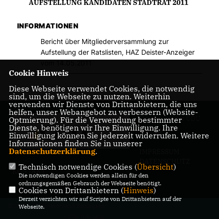
AUFSTELLUNG KANDIDATEN STADTRAT 2011
INFORMATIONEN
Bericht über Mitgliederversammlung zur
Aufstellung der Ratslisten, HAZ Deister-Anzeiger
vom 14.05.2011
Cookie Hinweis
Diese Webseite verwendet Cookies, die notwendig
sind, um die Webseite zu nutzen. Weiterhin
verwenden wir Dienste von Drittanbietern, die uns
helfen, unser Webangebot zu verbessern (Website-
Homepage der CDU
Optmierung). Für die Verwendung bestimmter
Dienste, benötigen wir Ihre Einwilligung. Ihre
Bennigsen
Einwilligung können Sie jederzeit widerrufen. Weitere
Informationen finden Sie in unserer
Datenschutzerklärung
.
IMPRESSUM
DATENSCHUTZ
Technisch notwendige Cookies (
Übersicht
)
KONTAKT
Die notwendigen Cookies werden allein für den
ordnungsgemäßen Gebrauch der Webseite benötigt.
Cookies von Drittanbietern (
Hinweis
)
Derzeit verzichten wir auf Scripte von Drittanbietern auf der
@2026 CDU Ortsverband Bennigsen
Webseite.
- Udo Niemann